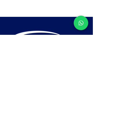
Contacto
Medellín:
310 778-7882 - 314 216
52 07
Cll 7 # 50-71 Guayabal, Medellin
comercial1@consegursas.com
comercial@consegursas.com
Tel:
(604) 448-8600