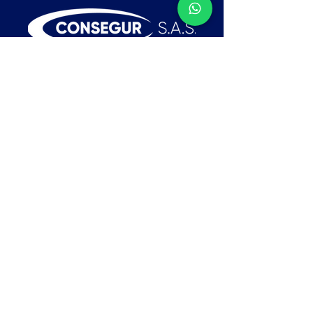
Contacto
Medellín:
310 778-7882 - 314 216
52 07
Cll 7 # 50-71 Guayabal, Medellin
comercial1@consegursas.com
comercial@consegursas.com
Tel:
(604) 448-8600
Menú
Cajas fuertes
Puertas de seguridad