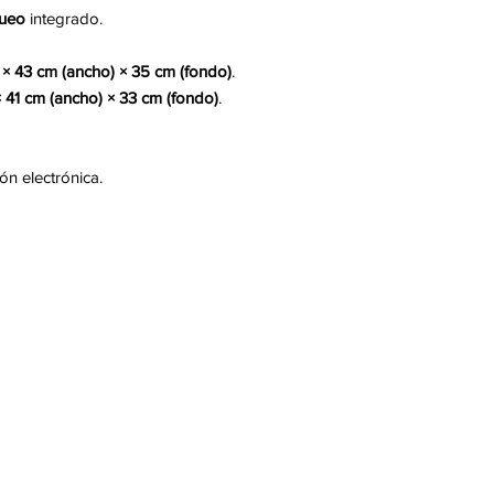
No forzar ningún m
queo
integrado.
Al manipular el pr
golpes, caídas, ra
Es importante ten
 × 43 cm (ancho) × 35 cm (fondo)
.
ser manipulado po
 × 41 cm (ancho) × 33 cm (fondo)
.
Esta caja debe se
expansivos ( a par
Ubicación del pro
n electrónica.
riesgos.
En caso de fallas 
inmediato.
4 baterías AA alcal
Indicador de baterí
Cambio de batería
meses.
Reinicio o cambio
parte interna de la