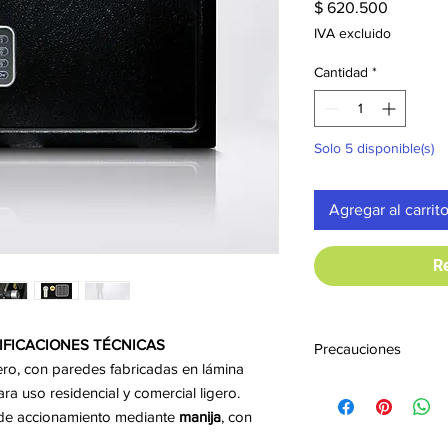
Precio
$ 620.500
IVA excluido
Cantidad
*
Solo 5 disponible(s)
Agregar al carrit
R
CIFICACIONES TÉCNICAS
Precauciones
ro, con paredes fabricadas en lámina
Al ingresar las cl
ra uso residencial y comercial ligero.
Para cerrar la pue
e accionamiento mediante
manija
, con
el mecanismo de a