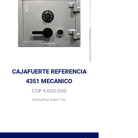
correspondiente.
CAJAFUERTE REFERENCIA
PUERTA DE S
4351 MECANICO
Price
COP 4,000,000
Excluding Sales Tax