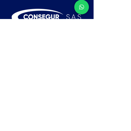
Contacto
Medellín:
310 778-7882 - 314 216
52 07
Cll 7 # 50-71 Guayabal, Medellin
comercial1@consegursas.com
comercial@consegursas.com
Tel:
(604) 448-8600
Menú
Cajas fuertes
Puertas de seguridad